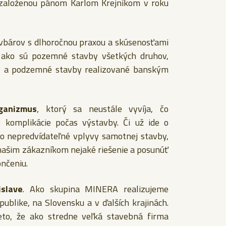
 založenou pánom Karlom Krejníkom v roku
avbárov s dlhoročnou praxou a skúsenosťami
b, ako sú pozemné stavby všetkých druhov,
vby a podzemné stavby realizované banským
ganizmus
, ktorý sa neustále vyvíja, čo
 komplikácie počas výstavby. Či už ide o
o nepredvídateľné vplyvy samotnej stavby,
ašim zákazníkom nejaké riešenie a posunúť
ončeniu.
slave
. Ako skupina MINERA realizujeme
ublike, na Slovensku a v ďalších krajinách.
to, že ako stredne veľká stavebná firma