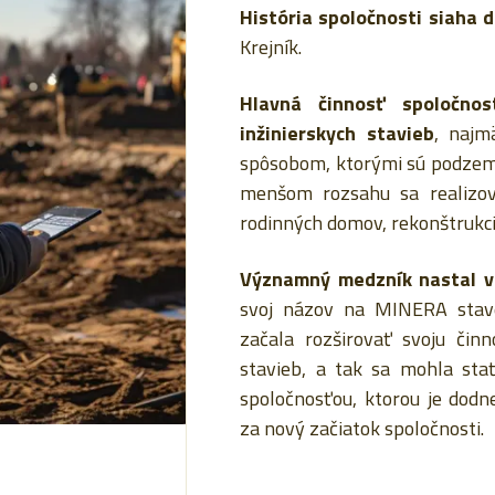
História spoločnosti siaha 
Krejník.
Hlavná činnosť spoločnos
inžinierskych stavieb
, najm
spôsobom, ktorými sú podzemné
menšom rozsahu sa realizov
rodinných domov, rekonštrukc
Významný medzník nastal v
svoj názov na MINERA staveb
začala rozširovať svoju čin
stavieb, a tak sa mohla sta
spoločnosťou, ktorou je dod
za nový začiatok spoločnosti.