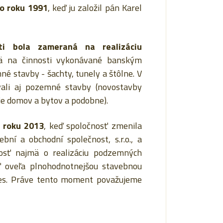
do roku 1991
, keď ju založil pán Karel
ti bola zameraná na realizáciu
ä na činnosti vykonávané banským
 stavby - šachty, tunely a štôlne. V
ali aj pozemné stavby (novostavby
ie domov a bytov a podobne).
 roku 2013
, keď spoločnosť zmenila
ní a obchodní společnost, s.r.o., a
nosť najmä o realizáciu podzemných
ť oveľa plnohodnotnejšou stavebnou
nes. Práve tento moment považujeme