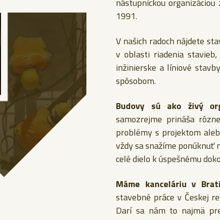
nástupníckou organizáciou
1991.
V našich radoch nájdete st
v oblasti riadenia stavie
inžinierske a líniové sta
spôsobom.
Budovy sú ako živý or
samozrejme prináša rôzne
problémy s projektom aleb
vždy sa snažíme ponúknuť n
celé dielo k úspešnému dok
Máme kanceláriu v Brati
stavebné práce v Českej rep
Darí sa nám to najmä pre