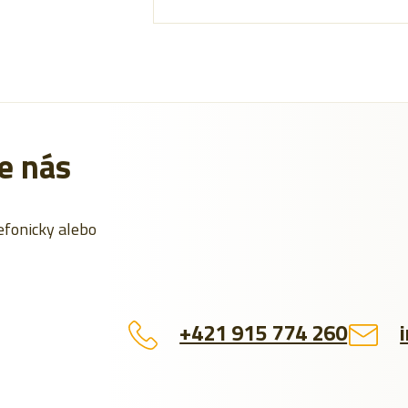
e nás
efonicky alebo
+421 915 774 260