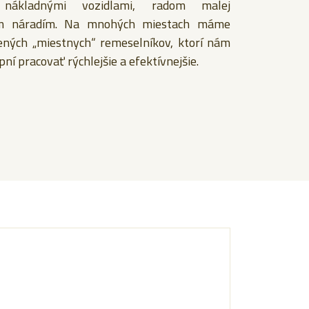
 nákladnými vozidlami, radom malej
ým náradím. Na mnohých miestach máme
ených „miestnych“ remeselníkov, ktorí nám
ní pracovať rýchlejšie a efektívnejšie.
e